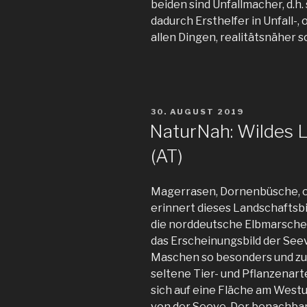
beiden sind Unfallmacher, d.h.
dadurch Ersthelfer in Unfall-,
allen Dingen, realitätsnäher 
VERÖFFENTLICHT
30. AUGUST 2019
AM
NaturNah: Wildes L
(AT)
Magerrasen, Dornenbüsche, o
erinnert dieses Landschaftsbi
die norddeutsche Elbmarsche
das Erscheinungsbild der See
Maschen so besonders und zu
seltene Tier- und Pflanzenar
sich auf eine Fläche am Westu
von der Seeve. Der benachba