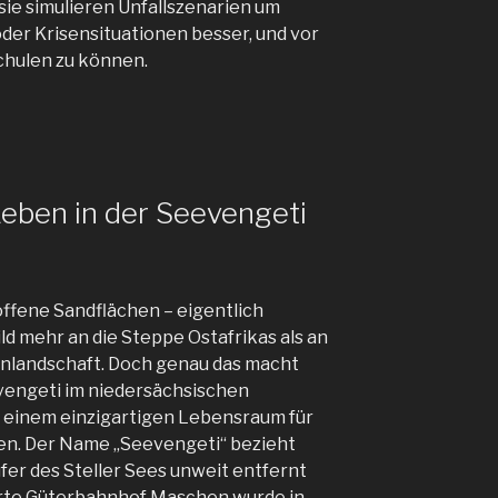
 sie simulieren Unfallszenarien um
 oder Krisensituationen besser, und vor
schulen zu können.
eben in der Seevengeti
ffene Sandflächen – eigentlich
ld mehr an die Steppe Ostafrikas als an
nlandschaft. Doch genau das macht
vengeti im niedersächsischen
 einem einzigartigen Lebensraum für
ten. Der Name „Seevengeti“ bezieht
fer des Steller Sees unweit entfernt
rte Güterbahnhof Maschen wurde in