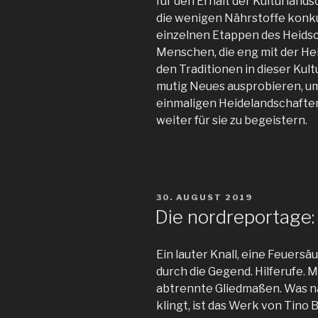
für den Erhalt der Kulturlands
die wenigen Nährstoffe konk
einzelnen Etappen des Heid
Menschen, die eng mit der He
den Traditionen in dieser Kul
mutig Neues ausprobieren, um
einmaligen Heidelandschafte
weiter für sie zu begeistern.
VERÖFFENTLICHT
30. AUGUST 2019
AM
Die nordreportage:
Ein lauter Knall, eine Feuersä
durch die Gegend. Hilferufe.
abtrennte Gliedmaßen. Was n
klingt, ist das Werk von Tino 