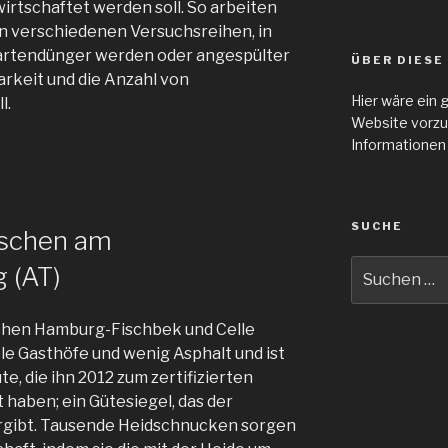
rtschaftet werden soll. So arbeiten
an verschiedenen Versuchsreihen, in
artendünger werden oder angespülter
ÜBER DIESE
rkeit und die Anzahl von
Hier wäre ein 
l.
Website vorzu
Informationen
SUCHE
nschen am
Suche
 (AT)
nach:
hen Hamburg-Fischbek und Celle
viele Gasthöfe und wenig Asphalt und ist
e, die ihn 2012 zum zertifizierten
aben; ein Gütesiegel, das der
gibt. Tausende Heidschnucken sorgen