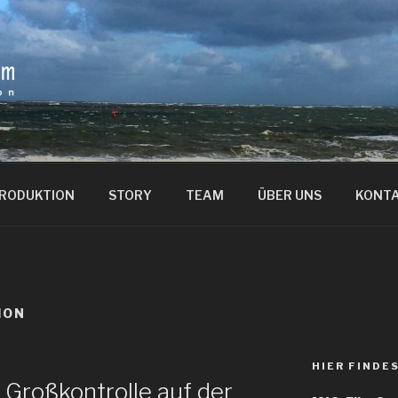
 PRODUKTION
STORY
TEAM
ÜBER UNS
KONT
ION
HIER FINDE
 Großkontrolle auf der