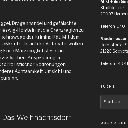
MfG-Film Gm
Stadtdeich 7
20097 Hambu
el, Drogenhandel und gefälschte
Telefon: 040 –
hleswig-Holstein ist die Grenzregion zu
kehrswege der Kriminalität. Mit dem
Niederlassun
roßkontrolle auf der Autobahn wollen
Harmstorfer S
g Ende März möglichst viel an
21220 Seeveta
erausfischen. Anspannung im
Telefon +49 4
s terroristischer Bedrohungen
nderer Achtsamkeit, Umsicht und
pürsinn.
SUCHE
Suche
nach:
: Das Weihnachtsdorf
ÜBER DIESE