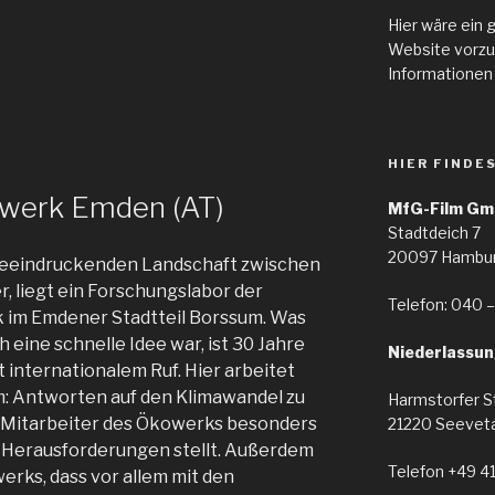
Hier wäre ein 
Website vorzu
Informationen
HIER FINDE
owerk Emden (AT)
MfG-Film Gm
Stadtdeich 7
20097 Hambu
r beeindruckenden Landschaft zwischen
liegt ein Forschungslabor der
Telefon: 040 –
 im Emdener Stadtteil Borssum. Was
 eine schnelle Idee war, ist 30 Jahre
Niederlassun
internationalem Ruf. Hier arbeitet
m: Antworten auf den Klimawandel zu
Harmstorfer S
ie Mitarbeiter des Ökowerks besonders
21220 Seeveta
 Herausforderungen stellt. Außerdem
Telefon +49 4
werks, dass vor allem mit den