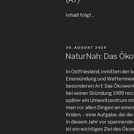
Inhalt folgt ..
VERÖFFENTLICHT
30. AUGUST 2019
AM
NaturNah: Das Ök
In Ostfriesland, inmitten de
Emsmündung und Wattenmeer, 
besonderen Art: Das Ökowerk
bei seiner Gründung 1989 noch
später ein Umweltzentrum mit 
man vor allen Dingen an eine
finden, – eine Aufgabe, die d
in diesem Jahr vor spannende
ist ein wichtiges Ziel des Öko