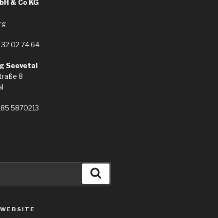
bH & Co KG
rg
 32 02 74 64
g Seevetal
traße 8
l
185 5870213
Suchen
 WEBSITE