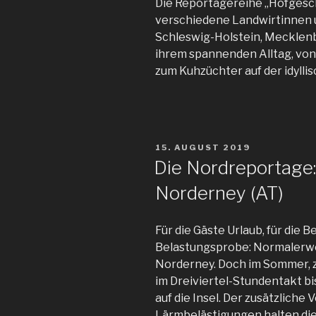
Die Reportagereihe „Hofgesch
verschiedene Landwirtinnen 
Schleswig-Holstein, Meckle
ihrem spannenden Alltag, von 
zum Kuhzüchter auf der idylli
VERÖFFENTLICHT
15. AUGUST 2019
AM
Die Nordreportage:
Norderney (AT)
Für die Gäste Urlaub, für die 
Belastungsprobe: Normalerwe
Norderney. Doch im Sommer, z
im Dreiviertel-Stundentakt b
auf die Insel. Der zusätzliche 
Lärmbelästigungen halten die