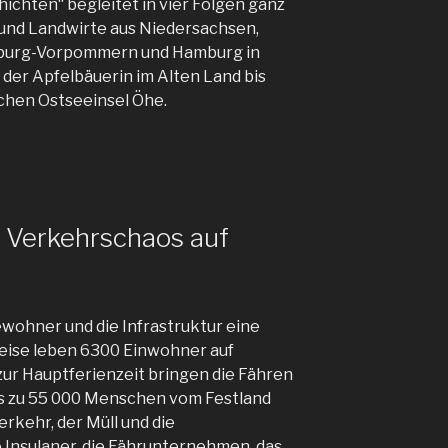
ichten“ begleitet in vier Folgen ganz
und Landwirte aus Niedersachsen,
nburg-Vorpommern und Hamburg in
der Apfelbäuerin im Alten Land bis
schen Ostseeinsel Öhe.
 Verkehrschaos auf
Bewohner und die Infrastruktur eine
ise leben 6300 Einwohner auf
ur Hauptferienzeit bringen die Fähren
is zu 55 000 Menschen vom Festland
Verkehr, der Müll und die
 Insulaner, die Fährunternehmen, das