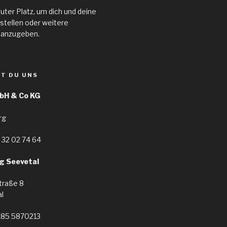
guter Platz, um dich und deine
stellen oder weitere
 anzugeben.
ST DU UNS
bH & Co KG
rg
 32 02 74 64
g Seevetal
traße 8
l
185 5870213