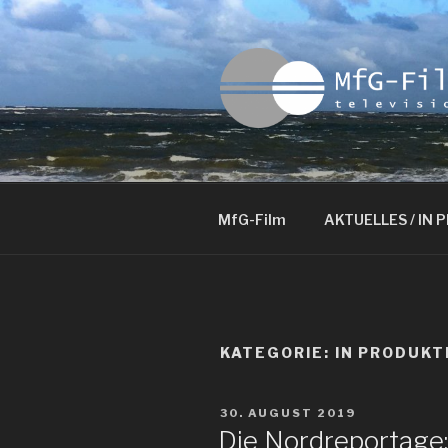
Zum
Inhalt
springen
MFG-FILM
MfG-Film
AKTUELLES / IN
KATEGORIE:
IN PRODUKT
VERÖFFENTLICHT
30. AUGUST 2019
AM
Die Nordreportage: