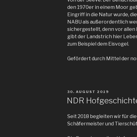
den 1970er in einem Moor geb
Eingriff in die Natur wurde,
NABU als außerordentlich we
sichergestellt, denn vor allen
gibt der Landstrich hier Lebe
zum Beispiel dem Eisvogel.
Gefördert durch Mittel der n
VERÖFFENTLICHT
30. AUGUST 2019
AM
NDR Hofgeschicht
Seit 2018 begleiten wir für d
Schäfermeister und Tierschüt