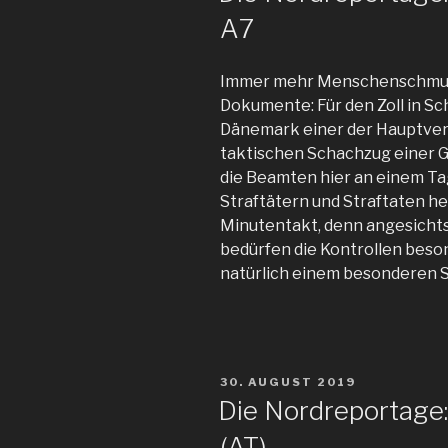
A7
Immer mehr Menschenschmugg
Dokumente: Für den Zoll in Sc
Dänemark einer der Hauptver
taktischen Schachzug einer G
die Beamten hier an einem Ta
Straftätern und Straftaten h
Minutentakt, denn angesicht
bedürfen die Kontrollen beso
natürlich einem besonderen S
VERÖFFENTLICHT
30. AUGUST 2019
AM
Die Nordreportage
(AT)