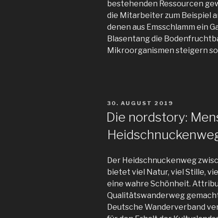
bestehenden Ressourcen gewi
die Mitarbeiter zum Beispiel 
denen aus Emsschlamm ein G
Blasentang die Bodenfruchtba
Mikroorganismen steigern sol
VERÖFFENTLICHT
30. AUGUST 2019
AM
Die nordstory: Me
Heidschnuckenweg
Der Heidschnuckenweg zwisc
bietet viel Natur, viel Stille, 
eine wahre Schönheit. Attribut
Qualitätswanderweg gemacht h
Deutsche Wanderverband ver