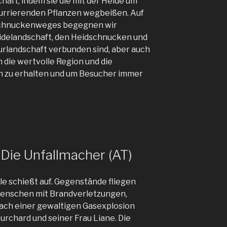
chaft, indem sie die mit der Heide um
urrierenden Pflanzen wegbeißen. Auf
schnuckenweges begegnen wir
idelandschaft, den Heidschnucken und
turlandschaft verbunden sind, aber auch
 die wertvolle Region und die
n zu erhalten und um Besucher immer
 Die Unfallmacher (AT)
ule schießt auf. Gegenstände fliegen
 Menschen mit Brandverletzungen,
ach einer gewaltigen Gasexplosion
Burchard und seiner Frau Liane. Die