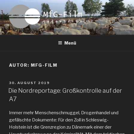
Zum
Inhalt
springen
MFG-FILM
Menü
AUTOR:
MFG-FILM
VERÖFFENTLICHT
30. AUGUST 2019
AM
Die Nordreportage: Großkontrolle auf der
A7
Immer mehr Menschenschmuggel, Drogenhandel und
gefälschte Dokumente: Für den Zoll in Schleswig-
Holstein ist die Grenzregion zu Dänemark einer der