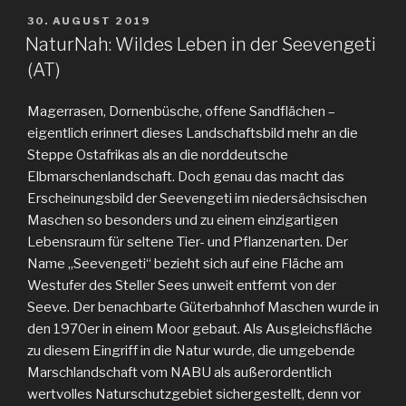
VERÖFFENTLICHT
30. AUGUST 2019
AM
NaturNah: Wildes Leben in der Seevengeti
(AT)
Magerrasen, Dornenbüsche, offene Sandflächen –
eigentlich erinnert dieses Landschaftsbild mehr an die
Steppe Ostafrikas als an die norddeutsche
Elbmarschenlandschaft. Doch genau das macht das
Erscheinungsbild der Seevengeti im niedersächsischen
Maschen so besonders und zu einem einzigartigen
Lebensraum für seltene Tier- und Pflanzenarten. Der
Name „Seevengeti“ bezieht sich auf eine Fläche am
Westufer des Steller Sees unweit entfernt von der
Seeve. Der benachbarte Güterbahnhof Maschen wurde in
den 1970er in einem Moor gebaut. Als Ausgleichsfläche
zu diesem Eingriff in die Natur wurde, die umgebende
Marschlandschaft vom NABU als außerordentlich
wertvolles Naturschutzgebiet sichergestellt, denn vor