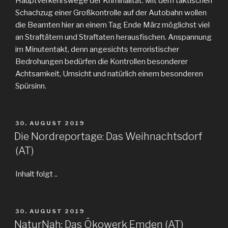
Hauptverkehrswege der Kriminalität. Mit dem taktischen
Schachzug einer Großkontrolle auf der Autobahn wollen
die Beamten hier an einem Tag Ende März möglichst viel
an Straftätern und Straftaten herausfischen. Anspannung
im Minutentakt, denn angesichts terroristischer
Bedrohungen bedürfen die Kontrollen besonderer
Achtsamkeit, Umsicht und natürlich einem besonderen
Spürsinn.
VERÖFFENTLICHT
30. AUGUST 2019
AM
Die Nordreportage: Das Weihnachtsdorf
(AT)
Inhalt folgt ..
VERÖFFENTLICHT
30. AUGUST 2019
AM
NaturNah: Das Ökowerk Emden (AT)